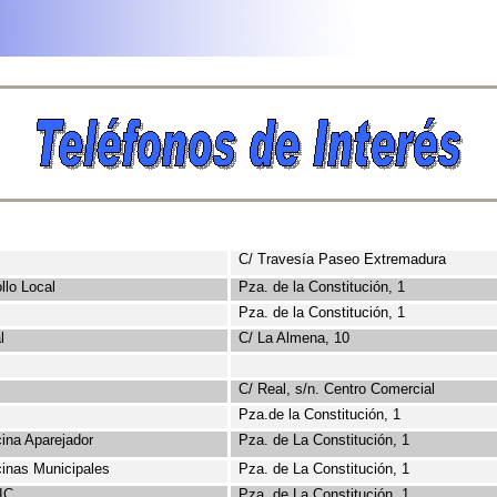
C/ Travesía Paseo Extremadura
llo Local
Pza
. de la Constitución, 1
Pza
. de la Constitución, 1
l
C/ La Almena, 10
C/ Real, s/n. Centro Comercial
Pza.de la Constitución
, 1
ina Aparejador
Pza
. de La Constitución, 1
inas Municipales
Pza
. de La Constitución, 1
IC
Pza
. de La Constitución, 1