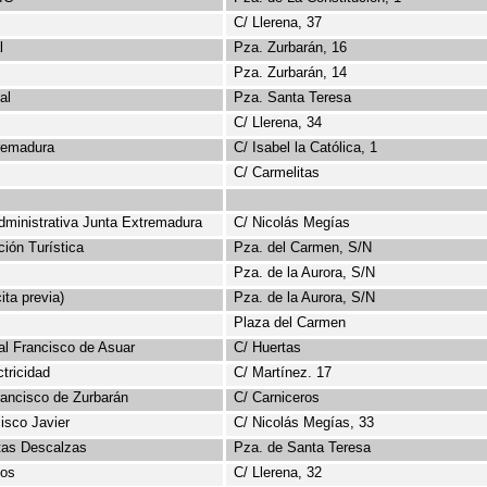
C/ Llerena, 37
l
Pza
. Zurbarán, 16
Pza
. Zurbarán, 14
al
Pza
. Santa Teresa
C/ Llerena, 34
tremadura
C/ Isabel la Católica, 1
C/ Carmelitas
dministrativa Junta Extremadura
C/ Nicolás
Megías
ción Turística
Pza. del Carmen, S/N
Pza
. de la Aurora, S/N
ita previa)
Pza
. de la Aurora, S/N
Plaza del Carmen
al Francisco de
Asuar
C/ Huertas
ctricidad
C/ Martínez. 17
rancisco de Zurbarán
C/ Carniceros
isco Javier
C/ Nicolás
Megías
, 33
tas Descalzas
Pza
. de Santa Teresa
fos
C/ Llerena, 32