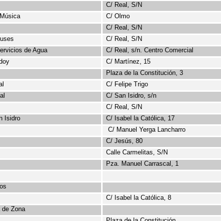
C/ Real, S/N
 Música
C/ Olmo
C/ Real, S/N
buses
C/ Real, S/N
ervicios de Agua
C/ Real, s/n. Centro Comercial
doy
C/ Martínez, 15
Plaza de la Constitución, 3
al
C/ Felipe Trigo
al
C/ San Isidro, s/n
C/ Real, S/N
 Isidro
C/ Isabel la Católica, 17
C/ Manuel Yerga Lancharro
C/ Jesús, 80
Calle Carmelitas, S/N
Pza
. Manuel Carrascal, 1
os
C/ Isabel la Católica, 8
a de Zona
Plaza de la Constitución