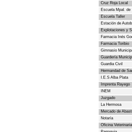
Cruz Roja Local
Escuela
Mpal
. de
Escuela Taller
Estación de Auto
Explotaciones y S
Farmacia Inés Go
Farmacia Toribio
Gimnasio Municip
Guardería Municip
Guardia Civil
Hermandad de San
I.E.S
Alba Plata
Imprenta
Rayego
INEM
Juzgado
La Hermosa
Mercado de Abast
Notaría
Oficina Veterinari
Parroquia