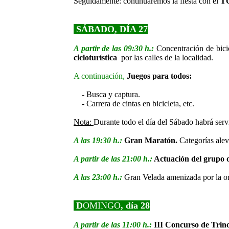
Seguidamente: continuaremos la fiesta con el
T
SÁBADO,
DÍA 27
A partir de las 09:30 h.:
Concentración de bici
cicloturística
por las calles de la localidad.
A continuación,
Juegos para todos:
- Busca y captura.
- Carrera de cintas en bicicleta, etc.
Nota:
Durante todo el día del Sábado habrá servi
A las 19:30 h.:
Gran Maratón.
Categorías
alev
A partir de las 21:00 h.:
Actuación del gru
A las 23:00 h.:
Gran Velada amenizada por la o
D
OMINGO
, día
28
A partir de las 11:00 h.:
III Concurso de Trin