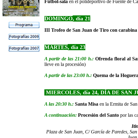
Fútbol-sala
en el polideportivo de Fuente de C
DOMINGO
, día 21
III Trofeo de San Juan de Tiro con carabina
MARTES
, día
23
A partir de las 21:00 h.:
Ofrenda floral al S
lleve en la procesión)
A partir de las 23:00 h.:
Quema de la Hoguera
MIERCOLES, día
24, DÍA DE SAN 
A las 20:30 h.:
Santa Misa
en la Ermita de San
A continuación:
Procesión del Santo
por las c
Iti
Plaza de San Juan, C/ García de Paredes, San
Juan 